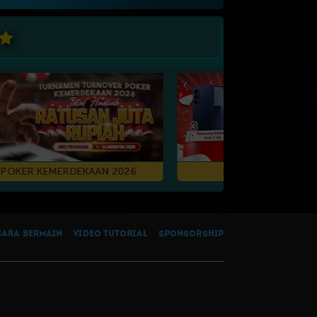
AN 2026
Lucky Spin Merdeka
CARA BERMAIN
VIDEO TUTORIAL
SPONSORSHIP