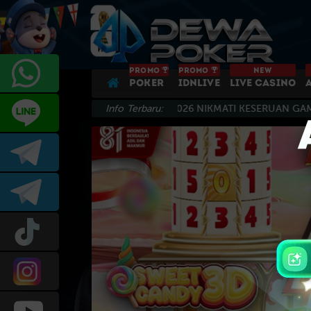
PROMO
PROMO
NEW
-
POKER
IDNLIVE
LIVE CASINO
06/08/2026
Info Terbaru:
NIKMATI KESERUAN GAME TERBARU JOK
CS2DEWAPOKER
dewapoker_infoo
dewapoker_info
prmdewapkr
prmdewapkr