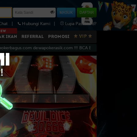
MASUK
 Chat |
Hubungi Kami |
Lupa Password?
NEW
AK IKAN
REFERRAL
PROMOSI
om dewapokerasik.com !!! BCA BNI BRI BSI CIMB DANAMON E-W