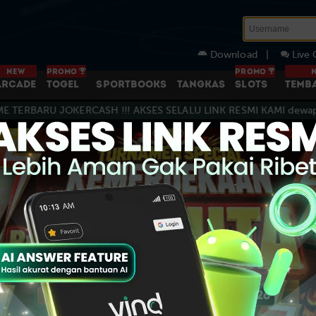
Download |
Live
NEW
PROMO
PROMO
ARCADE
TOGEL
SPORTBOOKS
TANGKAS
SLOTS
TEMB
ERCASH !!! AKSES SELALU LINK RESMI KAMI dewapokerbagus.c