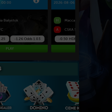
:00:00
2026-08-06 23:00:00
ia Bialystok
H
Maccabi Tel Aviv
FC
A
CSKA Sofia
.25
-1.26 Odds 1.03
-0.50 HDP 0.50
-1.01 Odds
PLAY
PLAY
s