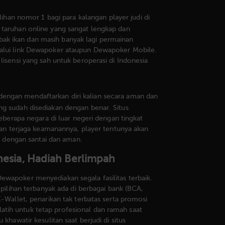
ilihan nomor 1 bagi para kalangan player judi di
taruhan online yang sangat lengkap dan
embak ikan dan masih banyak lagi permainan
alui link Dewapoker ataupun Dewapoker Mobile.
isensi yang sah untuk beroperasi di Indonesia
ngan mendaftarkan diri kalian secara aman dan
g sudah disediakan dengan benar. Situs
eberapa negara di luar negeri dengan tingkat
kan terjaga keamanannya, player tentunya akan
e dengan santai dan aman.
nesia, Hadiah Berlimpah
wapoker menyediakan segala fasilitas terbaik.
pilihan terbanyak ada di berbagai bank (BCA,
-Wallet, penarikan tak terbatas serta promosi
ilatih untuk tetap profesional dan ramah saat
hawatir kesulitan saat berjudi di situs