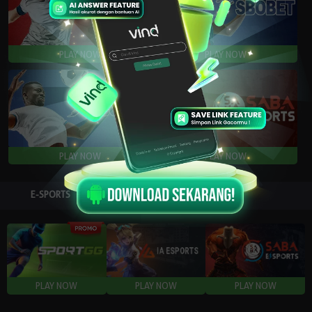
E-SPORTS