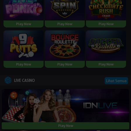
Play Now
Play Now
Play Now
Play Now
Play Now
Play Now
LIVE CASINO
Lihat Semua
Play Now