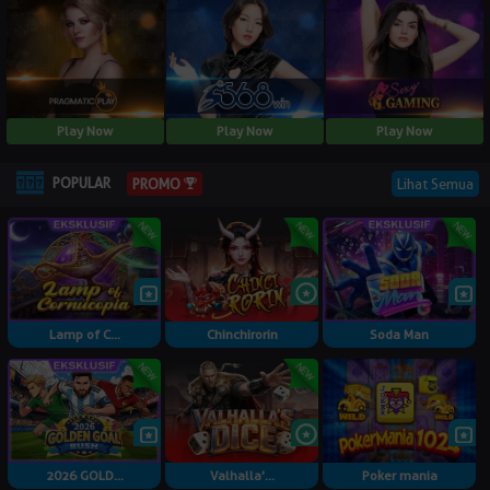
Play Now
Play Now
Play Now
POPULAR
Lihat Semua
PROMO
Lamp of C...
Chinchirorin
Soda Man
2026 GOLD...
Valhalla'...
Poker mania