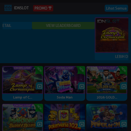
IDNSLOT
Lihat Semua
PROMO
Lamp of C...
Soda Man
2026 GOLD...