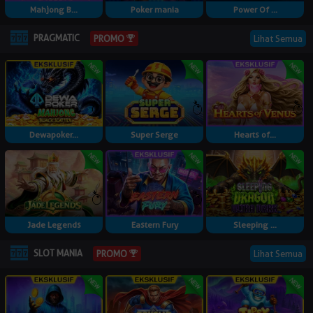
Mahjong B...
Poker mania
Power Of ...
PRAGMATIC
Lihat Semua
PROMO
Dewapoker...
Super Serge
Hearts of...
Jade Legends
Eastern Fury
Sleeping ...
SLOT MANIA
Lihat Semua
PROMO