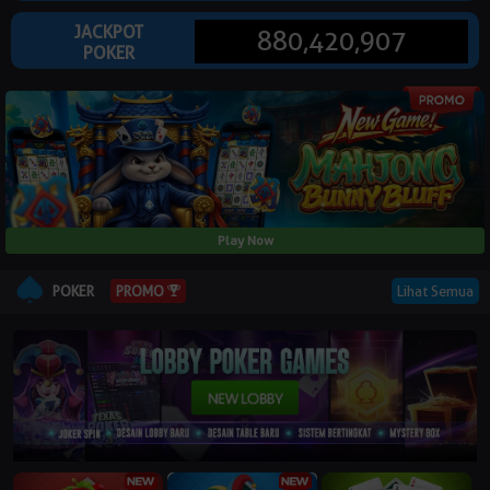
© Copyright 2026 dewapokertools.com - All right reserved | 18+
JACKPOT
880,420,907
POKER
Play Now
POKER
Lihat Semua
PROMO